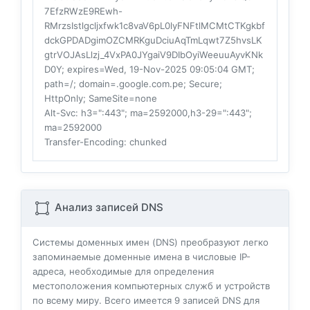
7EfzRWzE9REwh-
RMrzsIstlgcljxfwk1c8vaV6pL0lyFNFtlMCMtCTKgkbf
dckGPDADgimOZCMRKguDciuAqTmLqwt7Z5hvsLK
gtrVOJAsLlzj_4VxPA0JYgaiV9DIbOyiWeeuuAyvKNk
D0Y; expires=Wed, 19-Nov-2025 09:05:04 GMT;
path=/; domain=.google.com.pe; Secure;
HttpOnly; SameSite=none
Alt-Svc
: h3=":443"; ma=2592000,h3-29=":443";
ma=2592000
Transfer-Encoding
: chunked
Анализ записей DNS
Системы доменных имен (DNS) преобразуют легко
запоминаемые доменные имена в числовые IP-
адреса, необходимые для определения
местоположения компьютерных служб и устройств
по всему миру. Всего имеется
9
записей DNS для