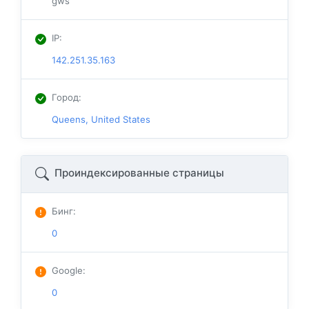
gws
IP
:
142.251.35.163
Город
:
Queens, United States
Проиндексированные страницы
Бинг
:
0
Google
:
0