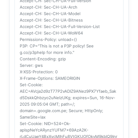
Accept-CH
: Sec-CH-UA-Full-Version
Accept-CH
: Sec-CH-UA-Arch
Accept-CH
: Sec-CH-UA-Model
Accept-CH
: Sec-CH-UA-Bitness
Accept-CH
: Sec-CH-UA-Full-Version-List
Accept-CH
: Sec-CH-UA-WoW64
Permissions-Policy
: unload=()
P3P
: CP="This is not a P3P policy! See
g.co/p3phelp for more info."
Content-Encoding
: gzip
Server
: gws
X-XSS-Protection
: 0
X-Frame-Options
: SAMEORIGIN
Set-Cookie
:
AEC=AVcja2d9zT77P2vADIZ9ANez9PX7Yfaeb_Sak
d5DskkQhbzyo2uNeIzUKg; expires=Sun, 16-Nov-
2025 09:05:04 GMT; path=/;
domain=.google.com.pe; Secure; HttpOnly;
SameSite=lax
Set-Cookie
: NID=524=Ok-
apIspNeYcARynzYUFM7x69AzA2K-
rLdCuUaeY4BxXycMIhFu8VtGKUOfOkyM9kblQ9Inr