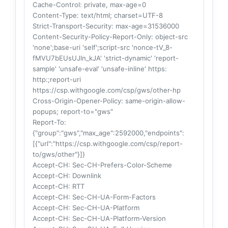
Cache-Control
: private, max-age=0
Content-Type
: text/html; charset=UTF-8
Strict-Transport-Security
: max-age=31536000
Content-Security-Policy-Report-Only
: object-src
'none';base-uri 'self';script-src 'nonce-tV_8-
fMVU7bEUsUJln_kJA' 'strict-dynamic' 'report-
sample' 'unsafe-eval' 'unsafe-inline' https:
http:;report-uri
https://csp.withgoogle.com/csp/gws/other-hp
Cross-Origin-Opener-Policy
: same-origin-allow-
popups; report-to="gws"
Report-To
:
{"group":"gws","max_age":2592000,"endpoints":
[{"url":"https://csp.withgoogle.com/csp/report-
to/gws/other"}]}
Accept-CH
: Sec-CH-Prefers-Color-Scheme
Accept-CH
: Downlink
Accept-CH
: RTT
Accept-CH
: Sec-CH-UA-Form-Factors
Accept-CH
: Sec-CH-UA-Platform
Accept-CH
: Sec-CH-UA-Platform-Version