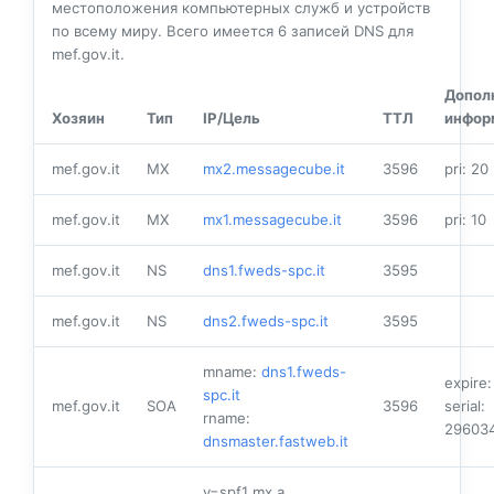
местоположения компьютерных служб и устройств
по всему миру. Всего имеется
6
записей DNS для
mef.gov.it.
Допол
Хозяин
Тип
IP/Цель
ТТЛ
инфор
mef.gov.it
MX
mx2.messagecube.it
3596
pri: 20
mef.gov.it
MX
mx1.messagecube.it
3596
pri: 10
mef.gov.it
NS
dns1.fweds-spc.it
3595
mef.gov.it
NS
dns2.fweds-spc.it
3595
mname:
dns1.fweds-
expire
spc.it
mef.gov.it
SOA
3596
serial:
rname:
29603
dnsmaster.fastweb.it
v=spf1 mx a