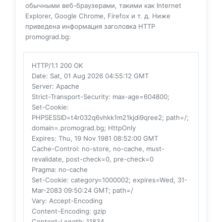
обычными веб-браузерами, такими как Internet
Explorer, Google Chrome, Firefox и т. д. Ниже
приведена информация заголовка HTTP
promograd.bg:
HTTP/1.1 200 OK
Date
: Sat, 01 Aug 2026 04:55:12 GMT
Server
: Apache
Strict-Transport-Security
: max-age=604800;
Set-Cookie
:
PHPSESSID=t4r032q6vhkk1m21kjdi9qree2; path=/;
domain=.promograd.bg; HttpOnly
Expires
: Thu, 19 Nov 1981 08:52:00 GMT
Cache-Control
: no-store, no-cache, must-
revalidate, post-check=0, pre-check=0
Pragma
: no-cache
Set-Cookie
: category=1000002; expires=Wed, 31-
Mar-2083 09:50:24 GMT; path=/
Vary
: Accept-Encoding
Content-Encoding
: gzip
Content-Length
: 11834