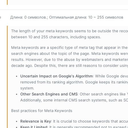
е
Длина: 0 символов.; Оптимальная длина: 10 ~ 255 символов
The length of your meta keywords seems to be outside the reco
between 10 and 255 characters, including spaces.
Meta keywords are a specific type of meta tag that appear in t
search engines about the topic of the page. Meta keywords wer
results. However, due to the abuse by webmasters and marketer
decade ago. Despite this, there are still reasons to consider us
Uncertain Impact on Google's Algorithm
: While Google deva
removed from its ranking algorithm. Google keeps its ranki
system.
Other Search Engines and CMS
: Other search engines like
Additionally, some internal CMS search systems, such as SOL
Best practices for Meta Keywords
Relevance is Key
: It is crucial to choose keywords that accu
Keep it Limited
: It is generally recommended not to exceed 