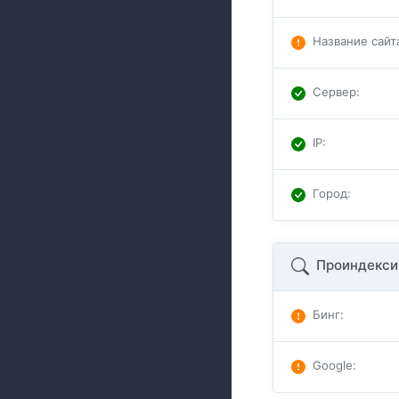
Название сайт
Сервер
:
IP
:
Город
:
Проиндекси
Бинг
:
Google
: