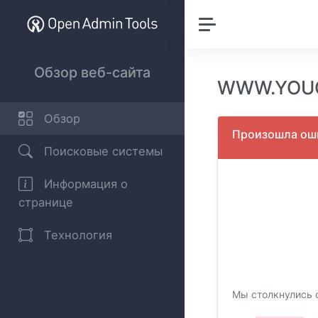
Обзор веб-сайта
WWW.YOUG
Обзор
Произошла оши
Поисковые системы
Информация о
странице
Технология
Мы столкнулись 