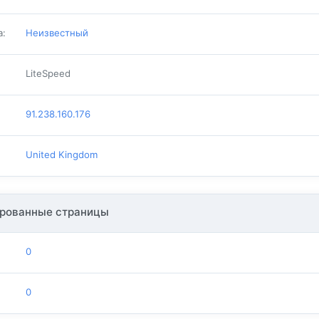
а
:
Неизвестный
LiteSpeed
91.238.160.176
United Kingdom
рованные страницы
0
0