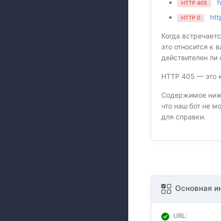
h
HTTP 405
htt
HTTP 0
Когда встречаетс
это относится к 
действителен ли 
HTTP 405 — это 
Содержимое ниже
что наш бот не м
для справки.
Основная и
URL
: