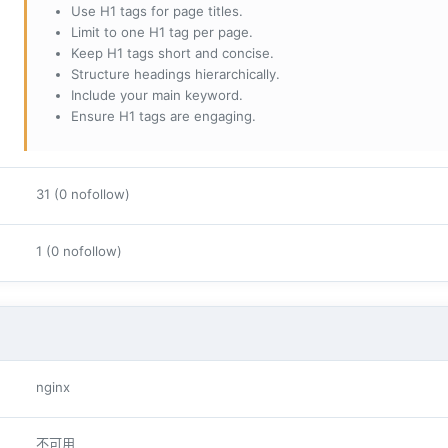
Use H1 tags for page titles.
Limit to one H1 tag per page.
Keep H1 tags short and concise.
Structure headings hierarchically.
Include your main keyword.
Ensure H1 tags are engaging.
31 (0 nofollow)
1 (0 nofollow)
nginx
不可用