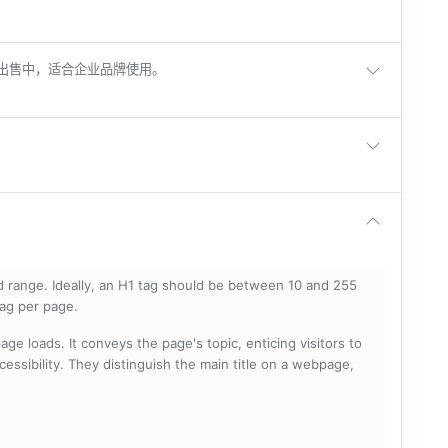
正在出售中，适合企业品牌使用。
 range. Ideally, an H1 tag should be between 10 and 255
tag per page.
ge loads. It conveys the page's topic, enticing visitors to
cessibility. They distinguish the main title on a webpage,