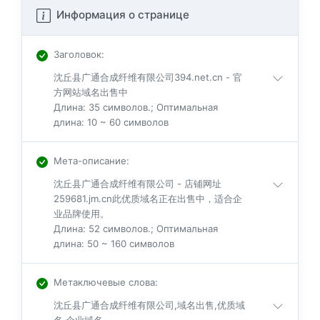
Информация о странице
Заголовок
:
沈丘县广通合成纤维有限公司394.net.cn - 官
方网站域名出售中
Длина: 35 символов.; Оптимальная
длина: 10 ~ 60 символов
Мета-описание
:
沈丘县广通合成纤维有限公司 - 店铺网址
259681.jm.cn此优质域名正在出售中，适合企
业品牌使用。
Длина: 52 символов.; Оптимальная
длина: 50 ~ 160 символов
Метаключевые слова
:
沈丘县广通合成纤维有限公司,域名出售,优质域