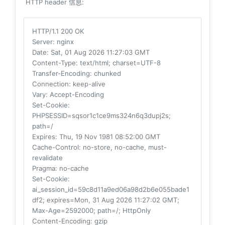
HTTP header 信息:
HTTP/1.1 200 OK
Server
: nginx
Date
: Sat, 01 Aug 2026 11:27:03 GMT
Content-Type
: text/html; charset=UTF-8
Transfer-Encoding
: chunked
Connection
: keep-alive
Vary
: Accept-Encoding
Set-Cookie
:
PHPSESSID=sqsor1c1ce9ms324n6q3dupj2s;
path=/
Expires
: Thu, 19 Nov 1981 08:52:00 GMT
Cache-Control
: no-store, no-cache, must-
revalidate
Pragma
: no-cache
Set-Cookie
:
ai_session_id=59c8d11a9ed06a98d2b6e055bade1
df2; expires=Mon, 31 Aug 2026 11:27:02 GMT;
Max-Age=2592000; path=/; HttpOnly
Content-Encoding
: gzip