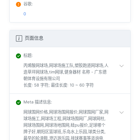
谷歌
:
0
页面信息
标题
:
丙烯酸网球场,网球场施工队,塑胶跑道网球场,人
造草坪网球场,tim网球,健身器材 名称 - 广东德
朝体育设施有限公司
长度: 58 字符; 最佳长度: 10 ~ 60 字符
Meta 描述信息
:
网球围网价格,网球场围网报价,网球围网厂家,网
球场施工,网球场工程,网球场围网厂,网球网柱,
网球场围网,网球场地围网,硅pu报价,足球哪个
牌子好,朝阳区篮球班,乐岛水上乐园,球类分类,
最早的轮滑鞋,澄迈游乐园,排球赛事等咨询电