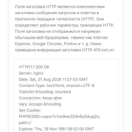
Поля заголовка HTTP являются компонентами
заголовка сообщения запросов и ответов в
протоколе передачи гипертекста (HTTP). Они
определяют рабочие параметры транзакции HTTP.
Поля заголовка не отображаются напрямую
обычными веб-браузерами, такими как Internet
Explorer, Google Chrome, Firefox и т. д. Ниже
приведена информация заголовка HTTP 476.net.cn:
HTTP/1.1 200 OK
Server
: nginx
Date
: Sat, 01 Aug 2026 11:27:03 GMT
Content-Type
: text/html; charset=UTF-8
Transfer-Encoding
: chunked
Connection
: keep-alive
Vary
: Accept-Encoding
Set-Cookie
:
PHPSESSID=sqsor1c1ce9ms324n6q3dupj2s;
path=/
Expires
: Thu, 19 Nov 1981 08:52:00 GMT