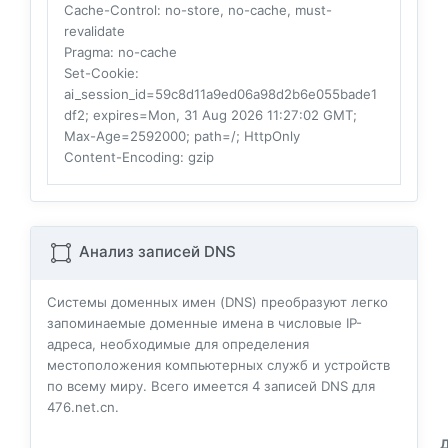
Cache-Control
: no-store, no-cache, must-
revalidate
Pragma
: no-cache
Set-Cookie
:
ai_session_id=59c8d11a9ed06a98d2b6e055bade1
df2; expires=Mon, 31 Aug 2026 11:27:02 GMT;
Max-Age=2592000; path=/; HttpOnly
Content-Encoding
: gzip
Анализ записей DNS
Системы доменных имен (DNS) преобразуют легко
запоминаемые доменные имена в числовые IP-
адреса, необходимые для определения
местоположения компьютерных служб и устройств
по всему миру. Всего имеется
4
записей DNS для
476.net.cn.