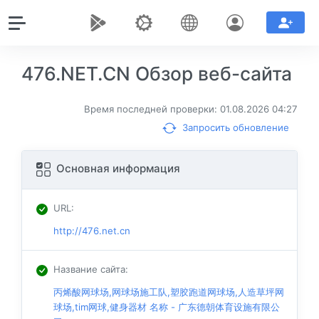
476.NET.CN Обзор веб-сайта
Время последней проверки: 01.08.2026 04:27
Запросить обновление
Основная информация
URL
:
http://476.net.cn
Название сайта
:
丙烯酸网球场,网球场施工队,塑胶跑道网球场,人造草坪网
球场,tim网球,健身器材 名称 - 广东德朝体育设施有限公