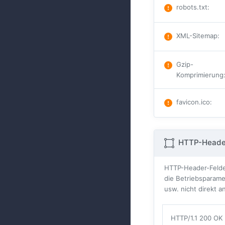
robots.txt
:
XML-Sitemap
:
Gzip-
Komprimierung
favicon.ico
:
HTTP-Heade
HTTP-Header-Felder
die Betriebsparame
usw. nicht direkt 
HTTP/1.1 200 OK