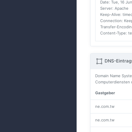
Date
: Tue, 16 J
Server
: Apache
Keep-Alive
: tim
Connection
: Kee
Transfer-Encodi
Content-Type
: t
DNS-Eintrag
Domain Name Systes
Computerdiensten u
Gastgeber
ne.com.tw
ne.com.tw