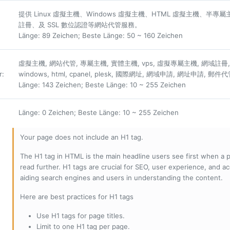
提供 Linux 虛擬主機、Windows 虛擬主機、HTML 虛擬主機、
註冊、及 SSL 數位認證等網站代管服務。
Länge: 89 Zeichen; Beste Länge: 50 ~ 160 Zeichen
虛擬主機, 網站代管, 專屬主機, 實體主機, vps, 虛擬專屬主機, 網域註冊, 
r
:
windows, html, cpanel, plesk, 國際網址, 網域申請, 網址申請, 郵件
Länge: 143 Zeichen; Beste Länge: 10 ~ 255 Zeichen
Länge: 0 Zeichen; Beste Länge: 10 ~ 255 Zeichen
Your page does not include an H1 tag.
The H1 tag in HTML is the main headline users see first when a pa
read further. H1 tags are crucial for SEO, user experience, and ac
aiding search engines and users in understanding the content.
Here are best practices for H1 tags
Use H1 tags for page titles.
Limit to one H1 tag per page.