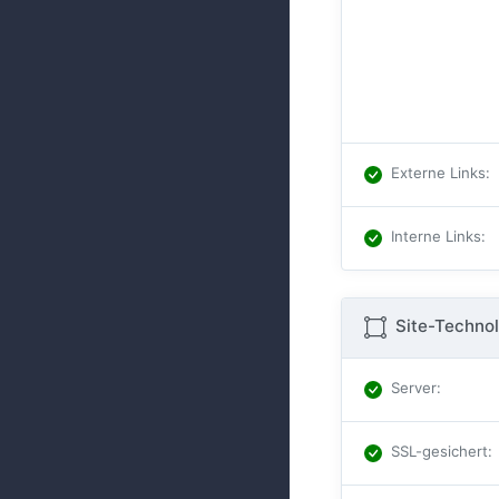
Externe Links
:
Interne Links
:
Site-Technol
Server
:
SSL-gesichert
: