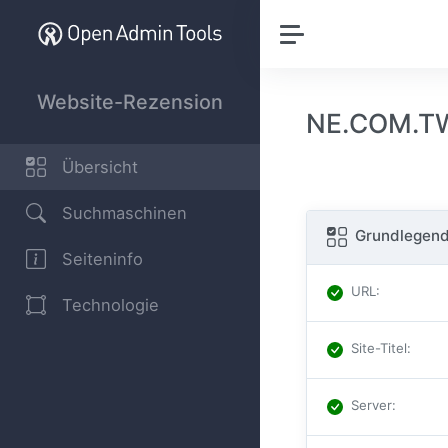
Website-Rezension
NE.COM.TW
Übersicht
Suchmaschinen
Grundlegend
Seiteninfo
URL
:
Technologie
Site-Titel
:
Server
: