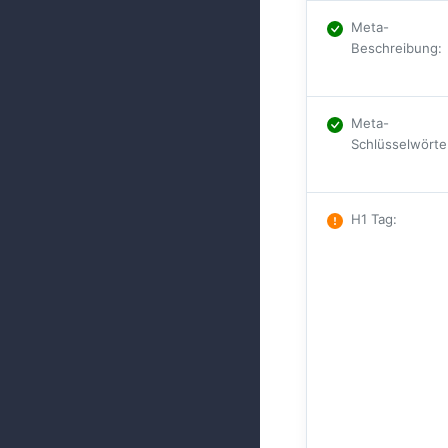
Meta-
Beschreibung
:
Meta-
Schlüsselwörte
H1 Tag
: