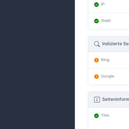
IP
:
Stadt
:
Indizierte Se
Bing
:
Google
:
Seiteninform
Titel
: