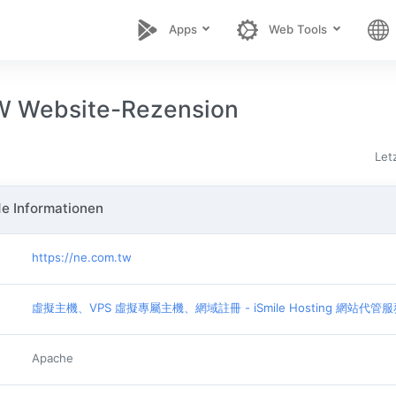
Apps
Web Tools
 Website-Rezension
Let
e Informationen
https://ne.com.tw
虛擬主機、VPS 虛擬專屬主機、網域註冊 - iSmile Hosting 網站代管
Apache