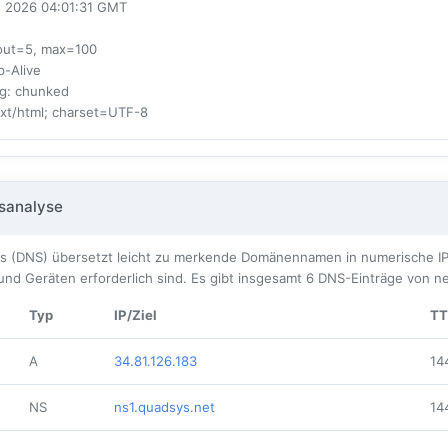
un 2026 04:01:31 GMT
eout=5, max=100
p-Alive
ng
: chunked
ext/html; charset=UTF-8
sanalyse
 (DNS) übersetzt leicht zu merkende Domänennamen in numerische IP
nd Geräten erforderlich sind. Es gibt insgesamt
6
DNS-Einträge von ne
Typ
IP/Ziel
TT
A
34.81.126.183
14
NS
ns1.quadsys.net
14