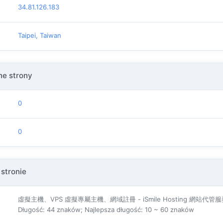
34.81.126.183
Taipei, Taiwan
e strony
0
0
 stronie
虛擬主機、VPS 虛擬專屬主機、網域註冊 - iSmile Hosting 網站代管
Długość: 44 znaków; Najlepsza długość: 10 ~ 60 znaków