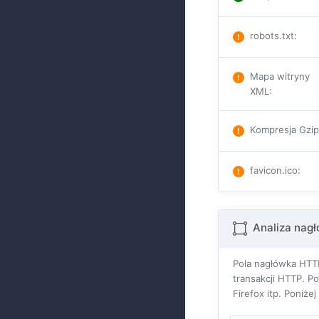
robots.txt
:
Mapa witryny
XML
:
Kompresja Gzi
favicon.ico
:
Analiza nag
Pola nagłówka HTTP
transakcji HTTP. P
Firefox itp. Poniże