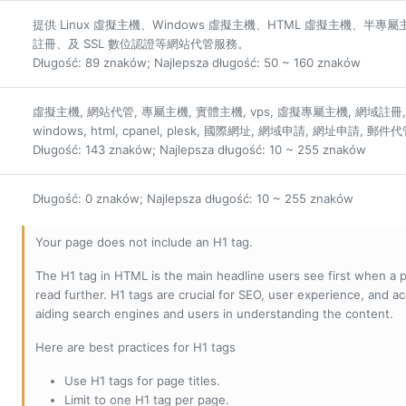
提供 Linux 虛擬主機、Windows 虛擬主機、HTML 虛擬主機、
註冊、及 SSL 數位認證等網站代管服務。
Długość: 89 znaków; Najlepsza długość: 50 ~ 160 znaków
虛擬主機, 網站代管, 專屬主機, 實體主機, vps, 虛擬專屬主機, 網域註冊, 
windows, html, cpanel, plesk, 國際網址, 網域申請, 網址申請, 郵件
Długość: 143 znaków; Najlepsza długość: 10 ~ 255 znaków
Długość: 0 znaków; Najlepsza długość: 10 ~ 255 znaków
Your page does not include an H1 tag.
The H1 tag in HTML is the main headline users see first when a pa
read further. H1 tags are crucial for SEO, user experience, and ac
aiding search engines and users in understanding the content.
Here are best practices for H1 tags
Use H1 tags for page titles.
Limit to one H1 tag per page.