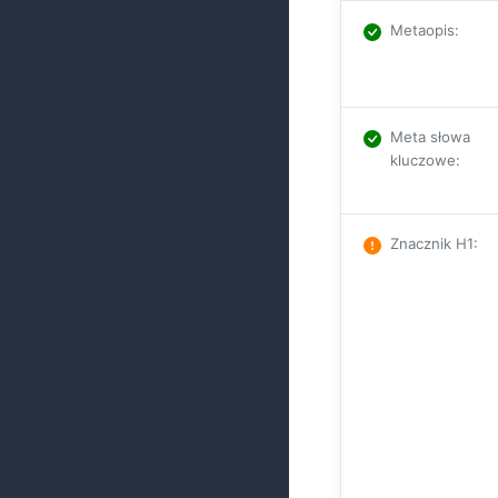
Metaopis
:
Meta słowa
kluczowe
:
Znacznik H1
: