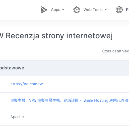
Apps
Web Tools
P
Recenzja strony internetowej
Czas ostatnie
podstawowe
https://ne.com.tw
虛擬主機、VPS 虛擬專屬主機、網域註冊 - iSmile Hosting 網站代管
Apache