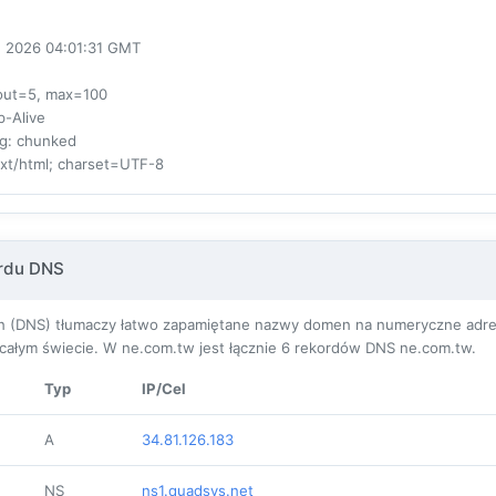
un 2026 04:01:31 GMT
eout=5, max=100
p-Alive
ng
: chunked
ext/html; charset=UTF-8
ordu DNS
(DNS) tłumaczy łatwo zapamiętane nazwy domen na numeryczne adresy I
ałym świecie. W ne.com.tw jest łącznie
6
rekordów DNS ne.com.tw.
Typ
IP/Cel
A
34.81.126.183
NS
ns1.quadsys.net