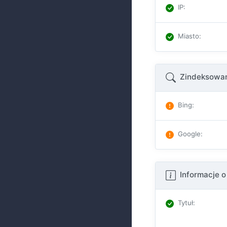
IP
:
Miasto
:
Zindeksowan
Bing
:
Google
:
Informacje o
Tytuł
: