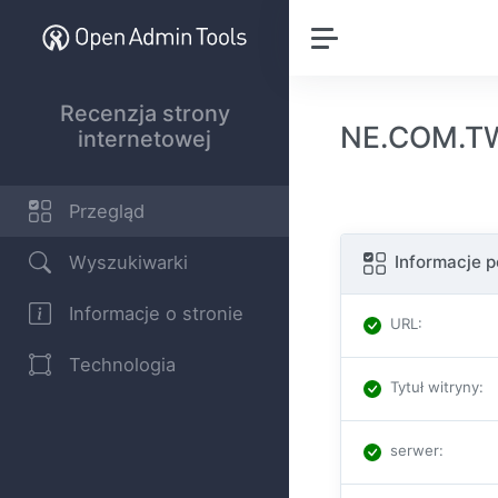
Recenzja strony
NE.COM.TW 
internetowej
Przegląd
Wyszukiwarki
Informacje 
Informacje o stronie
URL
:
Technologia
Tytuł witryny
:
serwer
: