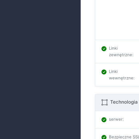
Linki
zewnętrzne
:
Linki
wewnętrzne
:
Technologia 
serwer
:
Bezpieczne SS