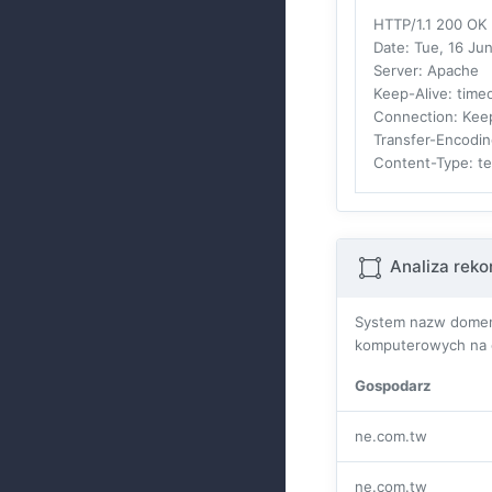
HTTP/1.1 200 OK
Date
: Tue, 16 J
Server
: Apache
Keep-Alive
: tim
Connection
: Kee
Transfer-Encodi
Content-Type
: t
Analiza rek
System nazw domen 
komputerowych na c
Gospodarz
ne.com.tw
ne.com.tw