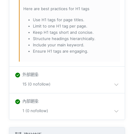
Here are best practices for H1 tags
Use H1 tags for page titles.
Limit to one H1 tag per page.
Keep H1 tags short and concise.
Structure headings hierarchically.
Include your main keyword.
Ensure H1 tags are engaging.
外部鏈接
:
15 (0 nofollow)
內部鏈接
:
1 (0 nofollow)