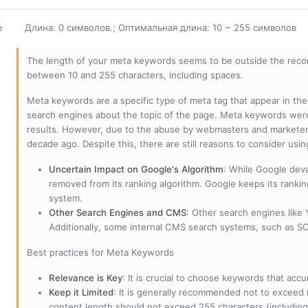
е
Длина: 0 символов.; Оптимальная длина: 10 ~ 255 символов
The length of your meta keywords seems to be outside the reco
between 10 and 255 characters, including spaces.
Meta keywords are a specific type of meta tag that appear in t
search engines about the topic of the page. Meta keywords wer
results. However, due to the abuse by webmasters and marketer
decade ago. Despite this, there are still reasons to consider us
Uncertain Impact on Google's Algorithm
: While Google deva
removed from its ranking algorithm. Google keeps its ranki
system.
Other Search Engines and CMS
: Other search engines like
Additionally, some internal CMS search systems, such as SOL
Best practices for Meta Keywords
Relevance is Key
: It is crucial to choose keywords that accu
Keep it Limited
: It is generally recommended not to exceed 
content length should not exceed 255 characters (including