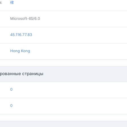
а
:
棣
Microsoft-IIS/6.0
45.116.77.83
Hong Kong
рованные страницы
0
0