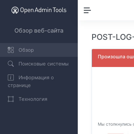
Обзор веб-сайта
POST-LOG-
Обзор
Произошла оши
Поисковые системы
Информация о
странице
Технология
Мы столкнулись с