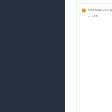
Метаключевы
слова
: