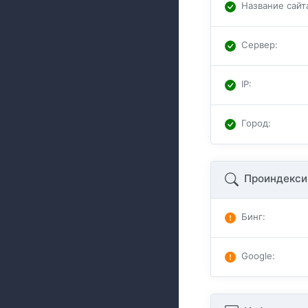
Название сайт
Сервер
:
IP
:
Город
:
Проиндекси
Бинг
:
Google
: