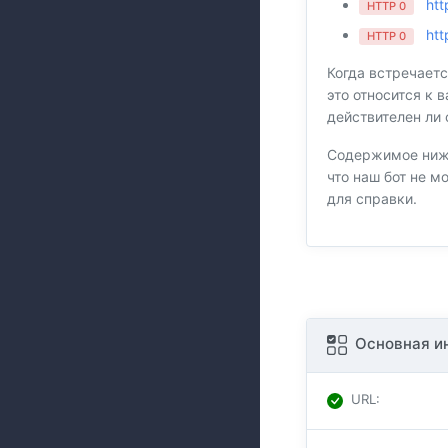
htt
HTTP 0
htt
HTTP 0
Когда встречаетс
это относится к 
действителен ли 
Содержимое ниже
что наш бот не м
для справки.
Основная и
URL
: