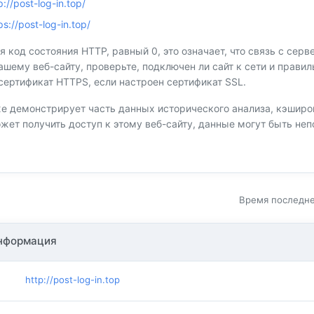
p://post-log-in.top/
ps://post-log-in.top/
я код состояния HTTP, равный 0, это означает, что связь с сер
вашему веб-сайту, проверьте, подключен ли сайт к сети и прав
сертификат HTTPS, если настроен сертификат SSL.
 демонстрирует часть данных исторического анализа, кэшир
ожет получить доступ к этому веб-сайту, данные могут быть н
Время последней
нформация
http://post-log-in.top