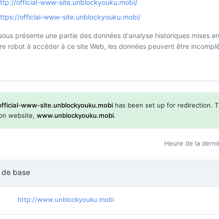
ttp://official-www-site.unblockyouku.mobi/
ttps://official-www-site.unblockyouku.mobi/
sous présente une partie des données d'analyse historiques mises en
tre robot à accéder à ce site Web, les données peuvent être incomplèt
official-www-site.unblockyouku.mobi
has been set up for redirection. T
tion website,
www.unblockyouku.mobi
.
Heure de la derni
 de base
http://www.unblockyouku.mobi