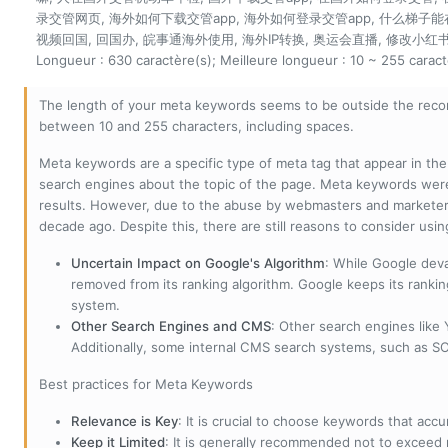
录交管网页, 海外如何下载交管app, 海外如何登录交管app, 什么梯子能
视频回国, 回国办, 皖事通海外使用, 海外IP转换, 奥运会直播, 修改小红书I
Longueur : 630 caractère(s); Meilleure longueur : 10 ~ 255 caract
The length of your meta keywords seems to be outside the reco
between 10 and 255 characters, including spaces.
Meta keywords are a specific type of meta tag that appear in t
search engines about the topic of the page. Meta keywords wer
results. However, due to the abuse by webmasters and marketer
decade ago. Despite this, there are still reasons to consider us
Uncertain Impact on Google's Algorithm
: While Google deva
removed from its ranking algorithm. Google keeps its ranki
system.
Other Search Engines and CMS
: Other search engines like
Additionally, some internal CMS search systems, such as SOL
Best practices for Meta Keywords
Relevance is Key
: It is crucial to choose keywords that accu
Keep it Limited
: It is generally recommended not to exceed 