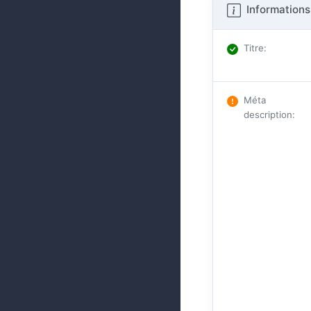
Informations
Titre
:
Méta
description
: