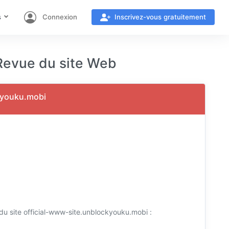
s
Connexion
Inscrivez-vous gratuitement
vue du site Web
ckyouku.mobi
u site official-www-site.unblockyouku.mobi :