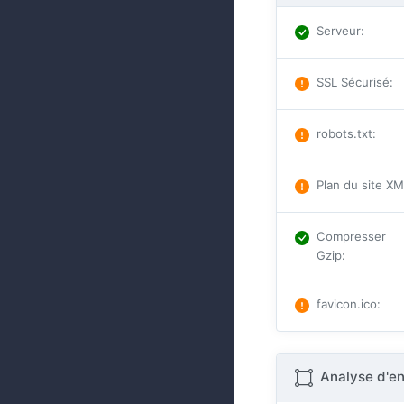
Serveur
:
SSL Sécurisé
:
robots.txt
:
Plan du site X
Compresser
Gzip
:
favicon.ico
:
Analyse d'e