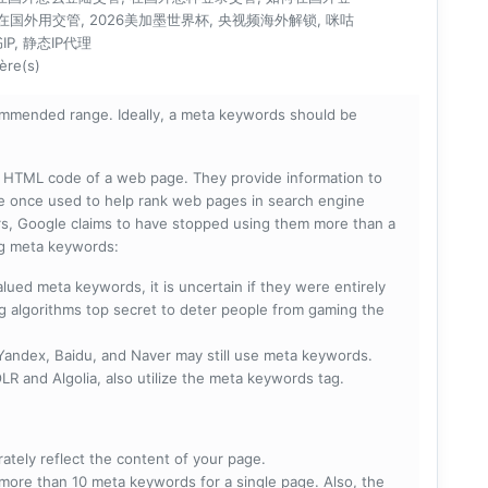
在国外用交管, 2026美加墨世界杯, 央视频海外解锁, 咪咕
P, 静态IP代理
ère(s)
mmended range. Ideally, a meta keywords should be
he HTML code of a web page. They provide information to
e once used to help rank web pages in search engine
s, Google claims to have stopped using them more than a
ing meta keywords:
lued meta keywords, it is uncertain if they were entirely
ng algorithms top secret to deter people from gaming the
 Yandex, Baidu, and Naver may still use meta keywords.
R and Algolia, also utilize the meta keywords tag.
rately reflect the content of your page.
more than 10 meta keywords for a single page. Also, the