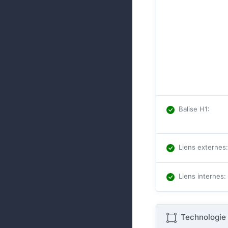
Balise H1
:
Liens externes
:
Liens internes
:
Technologie 