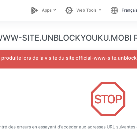
Apps
Web Tools
Françai
WWW-SITE.UNBLOCKYOUKU.MOBI Re
t produite lors de la visite du site official-www-site.unblo
tré des erreurs en essayant d'accéder aux adresses URL suivantes d