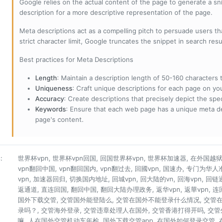
Google relies on the actual content of the page to generate a snip
description for a more descriptive representation of the page.
Meta descriptions act as a compelling pitch to persuade users tha
strict character limit, Google truncates the snippet in search resu
Best practices for Meta Descriptions
Length
: Maintain a description length of 50-160 characters to
Uniqueness
: Craft unique descriptions for each page on yo
Accuracy
: Create descriptions that precisely depict the sp
Keywords
: Ensure that each web page has a unique meta de
page's content.
s
:
世界杯vpn, 世界杯vpn回国, 回国世界杯vpn, 世界杯加速器, 在外国越狱看
vpn翻回中国, vpn翻回国内, vpn翻过去, 回國vpn, 国速办, 专门为华
vpn, 加速器回归, 切换国内地址, 回城vpn, 回大陆的vn, 回海vpn, 回链
返通道, 直连回国, 翻回中国, 翻回大陆办理政务, 返华vpn, 返華vpn, 
国外下载交管, 交管国外能登陆么, 交管在国外不能登录什么情况, 交管
录吗？, 交管海外登录, 交管违章处理人在国外, 交管香港打得开吗, 交
嘛, 人在国外交管机动车年检, 国外下载交管app, 在国外如何登录交管,