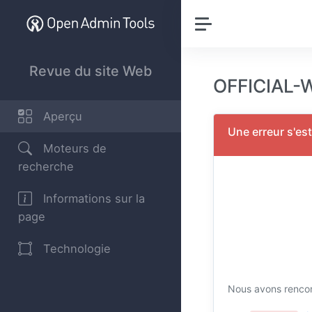
Revue du site Web
OFFICIAL-
Aperçu
Une erreur s'es
Moteurs de
recherche
Informations sur la
page
Technologie
Nous avons rencon