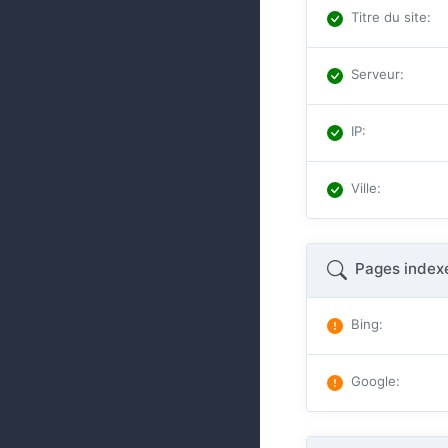
Titre du site
:
Serveur
:
IP
:
Ville
:
Pages index
Bing
:
Google
: