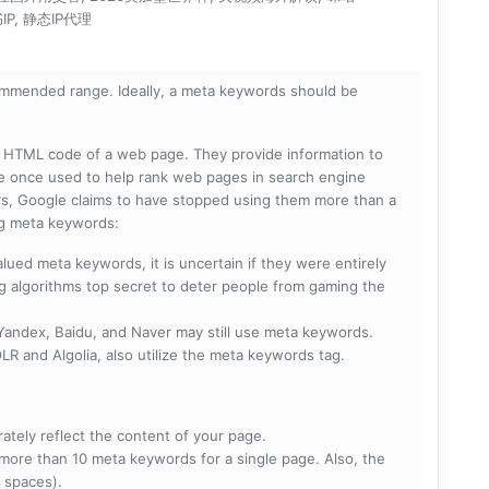
P, 静态IP代理
mmended range. Ideally, a meta keywords should be
he HTML code of a web page. They provide information to
e once used to help rank web pages in search engine
s, Google claims to have stopped using them more than a
ing meta keywords:
lued meta keywords, it is uncertain if they were entirely
ng algorithms top secret to deter people from gaming the
 Yandex, Baidu, and Naver may still use meta keywords.
R and Algolia, also utilize the meta keywords tag.
rately reflect the content of your page.
more than 10 meta keywords for a single page. Also, the
 spaces).