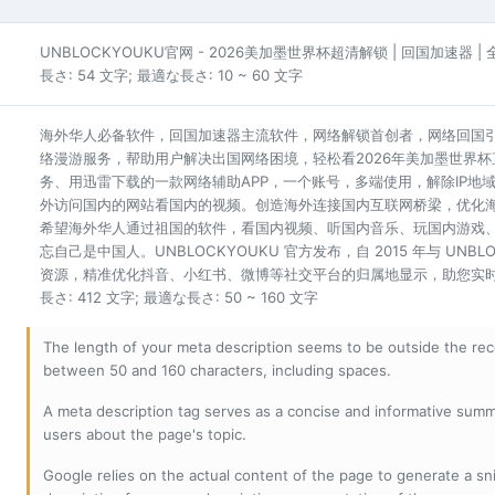
UNBLOCKYOUKU官网 - 2026美加墨世界杯超清解锁 | 回国加速器 
長さ: 54 文字; 最適な長さ: 10 ~ 60 文字
海外华人必备软件，回国加速器主流软件，网络解锁首创者，网络回国
络漫游服务，帮助用户解决出国网络困境，轻松看2026年美加墨世界
务、用迅雷下载的一款网络辅助APP，一个账号，多端使用，解除IP
外访问国内的网站看国内的视频。创造海外连接国内互联网桥梁，优化
希望海外华人通过祖国的软件，看国内视频、听国内音乐、玩国内游戏
忘自己是中国人。UNBLOCKYOUKU 官方发布，自 2015 年与 UN
资源，精准优化抖音、小红书、微博等社交平台的归属地显示，助您实时畅
長さ: 412 文字; 最適な長さ: 50 ~ 160 文字
The length of your meta description seems to be outside the r
between 50 and 160 characters, including spaces.
A meta description tag serves as a concise and informative sum
users about the page's topic.
Google relies on the actual content of the page to generate a snip