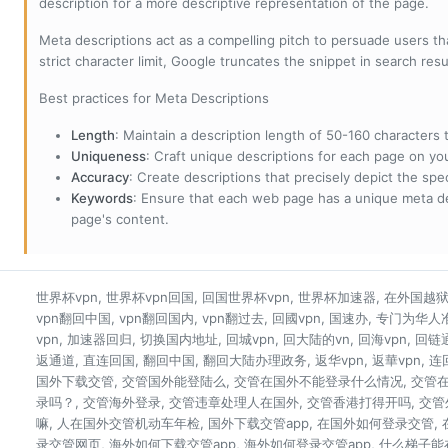
description for a more descriptive representation of the page.
Meta descriptions act as a compelling pitch to persuade users tha
strict character limit, Google truncates the snippet in search resu
Best practices for Meta Descriptions
Length
: Maintain a description length of 50-160 characters to
Uniqueness
: Craft unique descriptions for each page on yo
Accuracy
: Create descriptions that precisely depict the sp
Keywords
: Ensure that each web page has a unique meta de
page's content.
世界杯vpn, 世界杯vpn回国, 回国世界杯vpn, 世界杯加速器, 在外国越狱看
vpn翻回中国, vpn翻回国内, vpn翻过去, 回國vpn, 国速办, 专门为华
vpn, 加速器回归, 切换国内地址, 回城vpn, 回大陆的vn, 回海vpn, 回链
返通道, 直连回国, 翻回中国, 翻回大陆办理政务, 返华vpn, 返華vpn, 
国外下载交管, 交管国外能登陆么, 交管在国外不能登录什么情况, 交管
录吗？, 交管海外登录, 交管违章处理人在国外, 交管香港打得开吗, 交
嘛, 人在国外交管机动车年检, 国外下载交管app, 在国外如何登录交管,
录交管网页, 海外如何下载交管app, 海外如何登录交管app, 什么梯子能