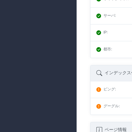
サーバ
:
IP
:
都市
:
インデックス
ビング
:
グーグル
:
ページ情報