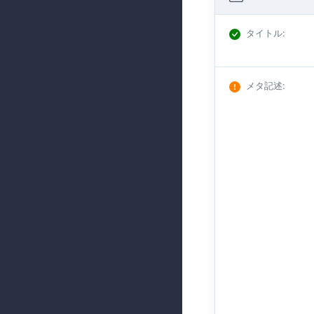
タイトル
:
メタ記述
: