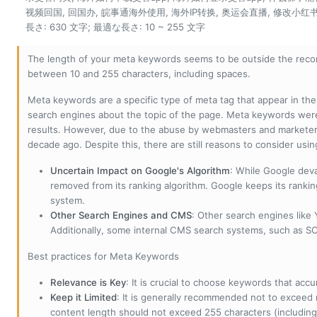
视频回国, 回国办, 皖事通海外使用, 海外IP转换, 奥运会直播, 修改小红书I
長さ: 630 文字; 最適な長さ: 10 ~ 255 文字
The length of your meta keywords seems to be outside the reco
between 10 and 255 characters, including spaces.
Meta keywords are a specific type of meta tag that appear in t
search engines about the topic of the page. Meta keywords wer
results. However, due to the abuse by webmasters and marketer
decade ago. Despite this, there are still reasons to consider us
Uncertain Impact on Google's Algorithm
: While Google deva
removed from its ranking algorithm. Google keeps its ranki
system.
Other Search Engines and CMS
: Other search engines like
Additionally, some internal CMS search systems, such as SOL
Best practices for Meta Keywords
Relevance is Key
: It is crucial to choose keywords that accu
Keep it Limited
: It is generally recommended not to exceed 
content length should not exceed 255 characters (including