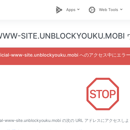
Apps
Web Tools
L-WWW-SITE.UNBLOCKYOUKU.
icial-www-site.unblockyouku.mobi へのアクセス中
cial-www-site.unblockyouku.mobi の次の URL アドレスに