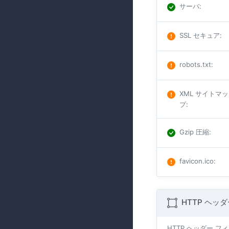
サーバ
:
SSL セキュア
:
robots.txt
:
XML サイトマッ
プ
:
Gzip 圧縮
:
favicon.ico
:
HTTP ヘッ
HTTP ヘッダー 