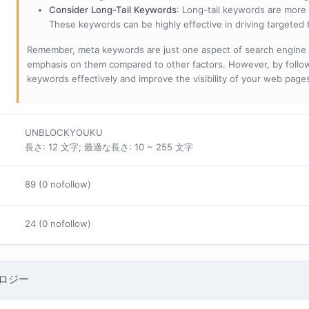
Consider Long-Tail Keywords
: Long-tail keywords are more 
These keywords can be highly effective in driving targeted t
Remember, meta keywords are just one aspect of search engine 
emphasis on them compared to other factors. However, by followi
keywords effectively and improve the visibility of your web page
UNBLOCKYOUKU
長さ: 12 文字; 最適な長さ: 10 ~ 255 文字
89 (0 nofollow)
24 (0 nofollow)
ロジー